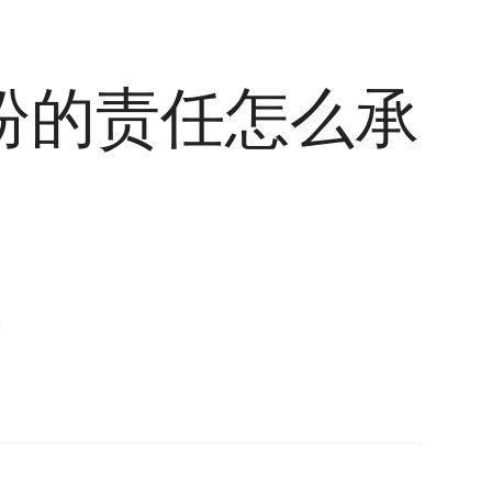
纷的责任怎么承
8